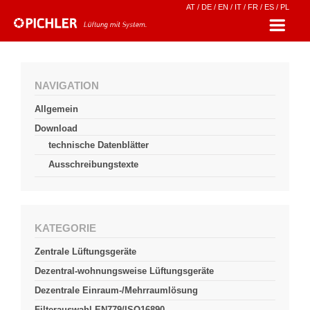
AT
/
DE
/
EN
/
IT
/
FR
/
ES
/
PL
NAVIGATION
Allgemein
Download
technische Datenblätter
Ausschreibungstexte
KATEGORIE
Zentrale Lüftungsgeräte
Dezentral-wohnungsweise Lüftungsgeräte
Dezentrale Einraum-/Mehrraumlösung
Filterauswahl EN779/ISO16890