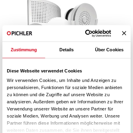
Zustimmung
Details
Über Cookies
Umfangreiches Sortiment an Luftauslässen für die Zu- und Abluft
Diese Webseite verwendet Cookies
in verschiedensten Materialen wie Kunststoff, Stahlblech,
Edelstahl als Lagerware abrufbar.
Wir verwenden Cookies, um Inhalte und Anzeigen zu
personalisieren, Funktionen für soziale Medien anbieten
zu können und die Zugriffe auf unsere Website zu
PICHLER SDV – das unerhört leise
analysieren. Außerdem geben wir Informationen zu Ihrer
Designventil für den Wohnbau
Verwendung unserer Website an unsere Partner für
soziale Medien, Werbung und Analysen weiter. Unsere
Partner führen diese Informationen möglicherweise mit
Technische Datenblätter
weiteren Daten zusammen, die Sie ihnen bereitgestellt
10Ventile_Uebersicht.pdf
(9,7 MB)