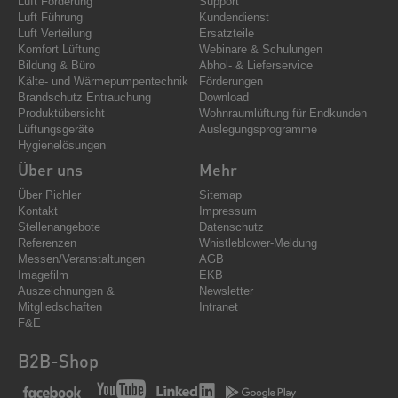
Luft Förderung
Support
Luft Führung
Kundendienst
Luft Verteilung
Ersatzteile
Komfort Lüftung
Webinare & Schulungen
Bildung & Büro
Abhol- & Lieferservice
Kälte- und Wärmepumpentechnik
Förderungen
Brandschutz Entrauchung
Download
Produktübersicht
Wohnraumlüftung für Endkunden
Lüftungsgeräte
Auslegungsprogramme
Hygienelösungen
Über uns
Mehr
Über Pichler
Sitemap
Kontakt
Impressum
Stellenangebote
Datenschutz
Referenzen
Whistleblower-Meldung
Messen/Veranstaltungen
AGB
Imagefilm
EKB
Auszeichnungen &
Newsletter
Mitgliedschaften
Intranet
F&E
B2B-Shop