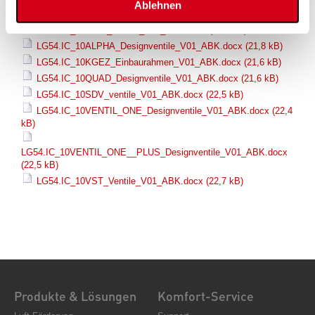
Ablehnen
LG54.IC_10STI_ventile_V01_ABK.docx
(22,1 kB)
LG54.IC_10AIRY_Ventile_V01_ABK.docx
(23,7 kB)
LG54.IC_10ALPHA_Designventile_V01_ABK.docx
(21,8 kB)
LG54.IC_10KGEZ_Einbaurahmen_V01_ABK.docx
(21,6 kB)
LG54.IC_10QUAD_Designventile_V01_ABK.docx
(21,6 kB)
LG54.IC_10SDV_ventile_V01_ABK.docx
(22,5 kB)
LG54.IC_10VENTIL_ONE_Designventile_V01_ABK.docx
(22,4
kB)
LG54.IC_10VENTIL_ONE__PLUS_Designventile_V01_ABK.docx
(22,5 kB)
LG54.IC_10VST_Ventile_V01_ABK.docx
(22,7 kB)
Produkte & Lösungen
Komfort-Service