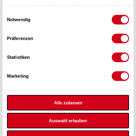
haben oder die sie im Rahmen Ihrer Nutzung der Dienste
10DesignauslaesseUebersicht.pdf
(657,5 kB)
gesammelt haben.
Einwilligungsauswahl
10Designauslaesse.pdf
(3,6 MB)
Notwendig
Ausschreibungstexte
LG54.IC_10DBL_Schalldaempfer_V01_ABK.docx
(21,6 kB)
Präferenzen
LG54.IC_10KSO_Ventile_V01_ABK.docx
(22,5 kB)
LG54.IC_10KSOVDBL_Ventile_V01_ABK.docx
(23,0 kB)
Statistiken
LG54.IC_10KTS_Ventile_V01_ABK.docx
(24,0 kB)
LG54.IB_10KKL_Einbaurahmen_V01_ABK.docx
(21,8 kB)
LG54.IC_10NEKKL_Ventile_V01_ABK.docx
(22,2 kB)
Marketing
LG54.IC_10NKKKL_Ventile_V01_ABK.docx
(22,1 kB)
LG54.IC_10KTI_Ventile_V01_ABK.docx
(22,1 kB)
LG54.IC_10SUB_ventile_V01_ABK.docx
(21,7 kB)
LG54.IC_10TVSAER_ventile_V01_ABK.docx
(49,7 kB)
Alle zulassen
LG54.IC_10TVSZER_ventile_V01_ABK.docx
(49,7 kB)
LG54.IC_10VEF_ventile_V01_ABK.docx
(22,7 kB)
Auswahl erlauben
LG54.IC_10STQA_ventile_V01_ABK.docx
(21,7 kB)
LG54.IC_10BKZ_Ventile_V01_ABK.docx
(48,4 kB)
LG54.IC_10CTVK_Ventile_V01_ABK.docx
(22,0 kB)