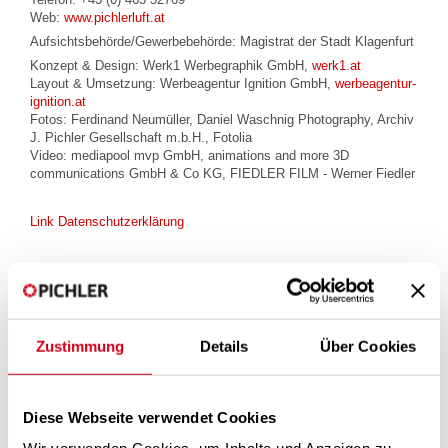
Web:
www.pichlerluft.at
Aufsichtsbehörde/Gewerbebehörde: Magistrat der Stadt Klagenfurt
Konzept & Design: Werk1 Werbegraphik GmbH,
werk1.at
Layout & Umsetzung: Werbeagentur Ignition GmbH,
werbeagentur-
ignition.at
Fotos: Ferdinand Neumüller, Daniel Waschnig Photography, Archiv
J. Pichler Gesellschaft m.b.H., Fotolia
Video: mediapool mvp GmbH, animations and more 3D
communications GmbH & Co KG, FIEDLER FILM - Werner Fiedler
Link Datenschutzerklärung
Haftungsausschluss
Sämtliche Texte auf der Website wurden sorgfältig geprüft. Dessen
ungeachtet kann keine Garantie für Richtigkeit, Vollständigkeit und
Zustimmung
Details
Über Cookies
Aktualität der Angaben übernommen werden. Haftungsansprüche
gegen die PICHLER Lüftungstechnik G.m.b.H., welche sich auf
Schäden materieller oder ideeller Art beziehen, die durch die
Nutzung oder Nichtnutzung der dargebotenen Informationen bzw.
Diese Webseite verwendet Cookies
durch die Nutzung fehlerhafter und unvollständiger Informationen