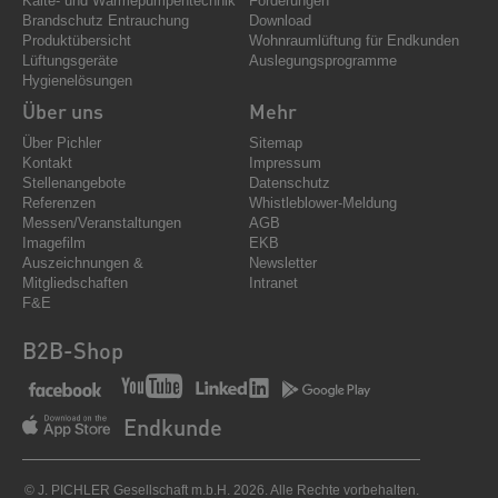
Kälte- und Wärmepumpentechnik
Förderungen
Brandschutz Entrauchung
Download
Produktübersicht
Wohnraumlüftung für Endkunden
Lüftungsgeräte
Auslegungsprogramme
Hygienelösungen
Über uns
Mehr
Über Pichler
Sitemap
Kontakt
Impressum
Stellenangebote
Datenschutz
Referenzen
Whistleblower-Meldung
Messen/Veranstaltungen
AGB
Imagefilm
EKB
Auszeichnungen &
Newsletter
Mitgliedschaften
Intranet
F&E
B2B-Shop
Endkunde
© J. PICHLER Gesellschaft m.b.H. 2026. Alle Rechte vorbehalten.