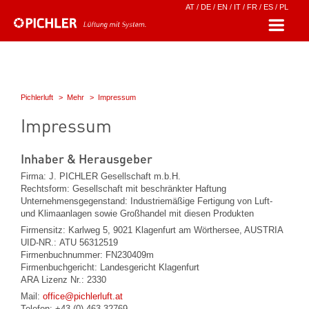
AT
/
DE
/
EN
/
IT
/
FR
/
ES
/
PL
Pichlerluft
Mehr
Impressum
Impressum
Inhaber & Herausgeber
Firma: J. PICHLER Gesellschaft m.b.H.
Rechtsform: Gesellschaft mit beschränkter Haftung
Unternehmensgegenstand: Industriemäßige Fertigung von Luft-
und Klimaanlagen sowie Großhandel mit diesen Produkten
Firmensitz: Karlweg 5, 9021 Klagenfurt am Wörthersee, AUSTRIA
UID-NR.: ATU 56312519
Firmenbuchnummer: FN230409m
Firmenbuchgericht: Landesgericht Klagenfurt
ARA Lizenz Nr.: 2330
Mail:
office@pichlerluft.at
Telefon: +43 (0) 463 32769