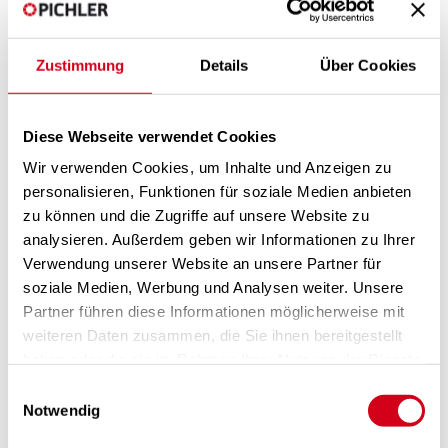
Zustimmung
Details
Über Cookies
IHR KONTAKT
Diese Webseite verwendet Cookies
HERBERT PRIMIG
Wir verwenden Cookies, um Inhalte und Anzeigen zu
T +43 (0)664 83 90 620
personalisieren, Funktionen für soziale Medien anbieten
h.primig@pichlerluft.at
zu können und die Zugriffe auf unsere Website zu
Mehr »
analysieren. Außerdem geben wir Informationen zu Ihrer
Verwendung unserer Website an unsere Partner für
soziale Medien, Werbung und Analysen weiter. Unsere
Partner führen diese Informationen möglicherweise mit
weiteren Daten zusammen, die Sie ihnen bereitgestellt
haben oder die sie im Rahmen Ihrer Nutzung der Dienste
gesammelt haben.
Einwilligungsauswahl
Notwendig