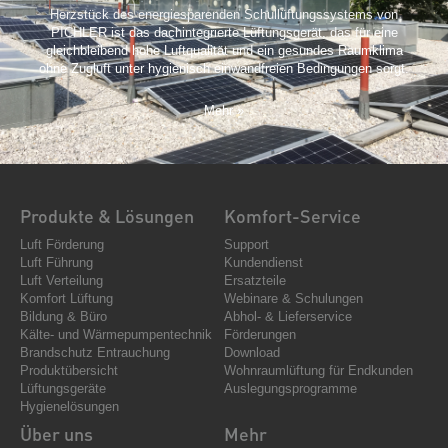
Herzstück des energiesparenden Schullüftungssystems von
PICHLER ist das dachintegrierte Lüftungsgerät, das für eine
gleichbleibend hohe Luftqualität und ein gesundes Raumklima
ohne Zugluft unter hygienisch einwandfreien Bedingungen sorgt.
Mehr »
Produkte & Lösungen
Komfort-Service
Luft Förderung
Support
Luft Führung
Kundendienst
Luft Verteilung
Ersatzteile
Komfort Lüftung
Webinare & Schulungen
Bildung & Büro
Abhol- & Lieferservice
Kälte- und Wärmepumpentechnik
Förderungen
Brandschutz Entrauchung
Download
Produktübersicht
Wohnraumlüftung für Endkunden
Lüftungsgeräte
Auslegungsprogramme
Hygienelösungen
Über uns
Mehr