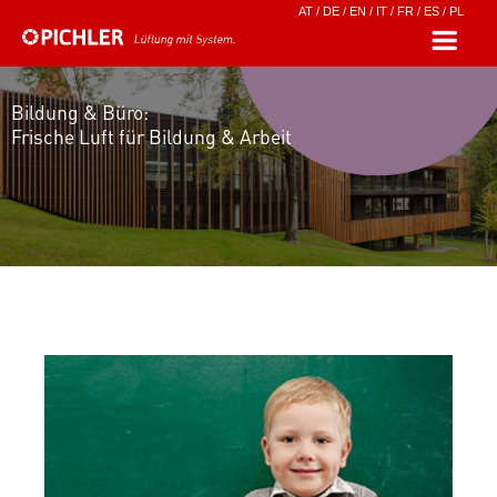
AT
/
DE
/
EN
/
IT
/
FR
/
ES
/
PL
Bildung & Büro:
Frische Luft für Bildung & Arbeit