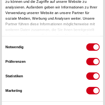
zu können und die Zugriffe auf unsere Website zu
analysieren. Außerdem geben wir Informationen zu Ihrer
Planer, Architekten, Bauträger
Verwendung unserer Website an unsere Partner für
soziale Medien, Werbung und Analysen weiter. Unsere
Thomas Petschnig
Partner führen diese Informationen möglicherweise mit
Business Development Manager -
weiteren Daten zusammen, die Sie ihnen bereitgestellt
Betreuung Planer, Architekten &
haben oder die sie im Rahmen Ihrer Nutzung der Dienste
Bauträger
gesammelt haben.
T +43 (0)664 / 88 98 66 34
Einwilligungsauswahl
E-Mail:
t.petschnig@pichlerluft.at
Notwendig
Karl Heinz Irrasch
Präferenzen
Key Account Manager Österreich
T +43 (0)664 / 52 29 980
E-Mail:
h.irrasch@pichlerluft.at
Statistiken
Herbert Primig
Marketing
Leitung Projektentwicklung -
Betreuung Planer, Architekten &
Bauträger
T +43 (0)664 83 90 620