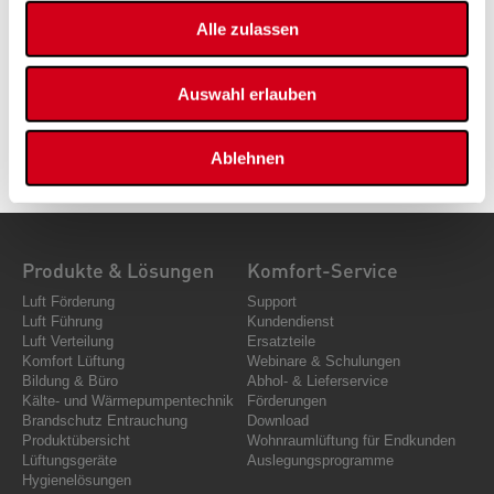
E-Mail:
h.primig@pichlerluft.at
Alle zulassen
Auswahl erlauben
Ablehnen
Produkte & Lösungen
Komfort-Service
Luft Förderung
Support
Luft Führung
Kundendienst
Luft Verteilung
Ersatzteile
Komfort Lüftung
Webinare & Schulungen
Bildung & Büro
Abhol- & Lieferservice
Kälte- und Wärmepumpentechnik
Förderungen
Brandschutz Entrauchung
Download
Produktübersicht
Wohnraumlüftung für Endkunden
Lüftungsgeräte
Auslegungsprogramme
Hygienelösungen