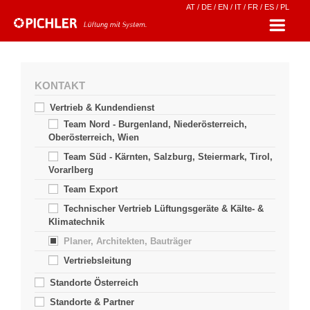
AT
/
DE
/
EN
/
IT
/
FR
/
ES
/
PL
KONTAKT
Vertrieb & Kundendienst
Team Nord - Burgenland, Niederösterreich,
Oberösterreich, Wien
Team Süd - Kärnten, Salzburg, Steiermark, Tirol,
Vorarlberg
Team Export
Technischer Vertrieb Lüftungsgeräte & Kälte- &
Klimatechnik
Planer, Architekten, Bauträger
Vertriebsleitung
Standorte Österreich
Standorte & Partner