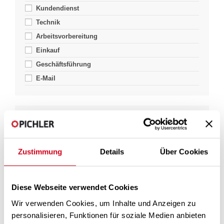
Kundendienst
Technik
Arbeitsvorbereitung
Einkauf
Geschäftsführung
E-Mail
J. PICHLER GESELLSCHAFT M.B.H.
Karlweg 5
9021 Klagenfurt
Zustimmung
Details
Über Cookies
Tel: +43 (0)463 32769
Mail:
office@pichlerluft.at
Diese Webseite verwendet Cookies
Wir verwenden Cookies, um Inhalte und Anzeigen zu
personalisieren, Funktionen für soziale Medien anbieten
Pichlerluft
Über uns
Kontakt
Vertrieb & Kundendienst
Planer, Architekten, Bauträger