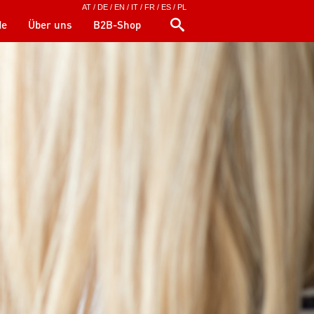
AT
/
DE
/
EN
/
IT
/
FR
/
ES
/
PL
de
Über uns
B2B-Shop