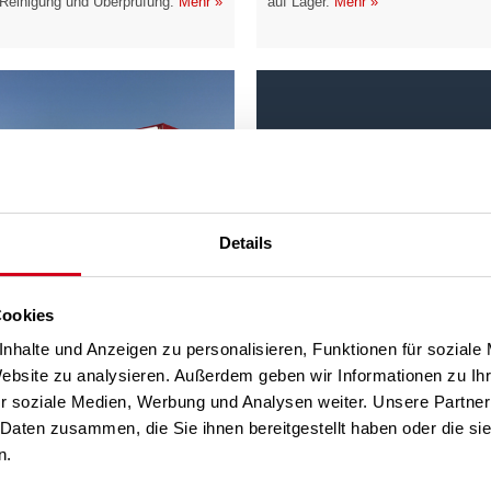
Reinigung und Überprüfung.
Mehr »
auf Lager.
Mehr »
DOWNLOAD
Hier finden Sie alle
Dokumente wie unsere
Details
Abhol- und Lieferservice
Preislisten, Unterlagen,
Ausschreibungstexte,
Direktabholung in den
Zertifikate, etc. zum
Abholmärkten Wien und Klagenfurt
Download.
Mehr »
oder Sofortlieferung zu Ihnen oder
Cookies
auf Ihre Baustelle.
Mehr »
nhalte und Anzeigen zu personalisieren, Funktionen für soziale
Website zu analysieren. Außerdem geben wir Informationen zu I
r soziale Medien, Werbung und Analysen weiter. Unsere Partner
 Daten zusammen, die Sie ihnen bereitgestellt haben oder die s
n.