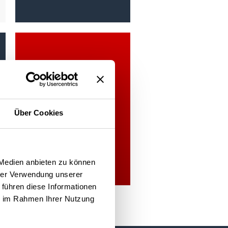
KOMFORT-SERVICE
Über Cookies
Prospekt ansehen »
 Medien anbieten zu können
hrer Verwendung unserer
 führen diese Informationen
ie im Rahmen Ihrer Nutzung