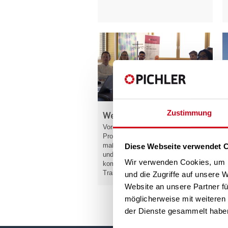
Zustimmung
Weiterbildung
Vorsprung durch Wissen:
Profitieren Sie von
maßgeschneiderten Schulungen
Diese Webseite verwendet 
und Web-Seminaren durch unsere
Wir verwenden Cookies, um I
kompetenten Trainerinnen und
Trainer.
Mehr »
und die Zugriffe auf unsere 
Website an unsere Partner fü
möglicherweise mit weiteren
der Dienste gesammelt habe