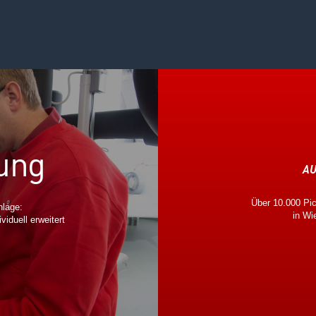
ung
AU
Über 10.000 Pich
nlage:
in Wi
viduell erweitert