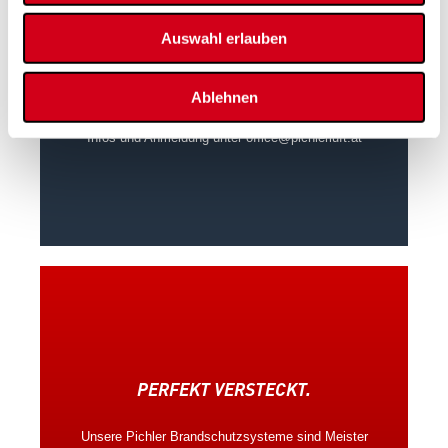
Auswahl erlauben
SCHULUNG: BRANDSCHUTZ IM
LÜFTUNGSBAU
Ablehnen
Schulung auf Anfrage.
Infos und Anmeldung unter
office@pichlerluft.at
PERFEKT VERSTECKT.
Unsere Pichler Brandschutzsysteme sind Meister