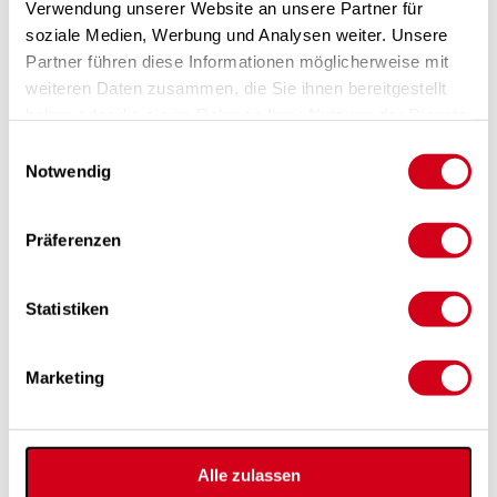
Verwendung unserer Website an unsere Partner für
Für rauchfreie Fluchtwege: In unserem Kompetenzzentrum
entwickeln wir innovative Lösungen zur Druckbelüftung.
soziale Medien, Werbung und Analysen weiter. Unsere
Mehr »
Partner führen diese Informationen möglicherweise mit
weiteren Daten zusammen, die Sie ihnen bereitgestellt
haben oder die sie im Rahmen Ihrer Nutzung der Dienste
gesammelt haben.
Einwilligungsauswahl
Notwendig
Präferenzen
Statistiken
Schleusenbelüftung
Mit mechanischen Schleusenbelüftungen können die
Schleuse sowie der angrenzende Fluchtweg rauchfrei
Marketing
gehalten werden.
Mehr »
Alle zulassen