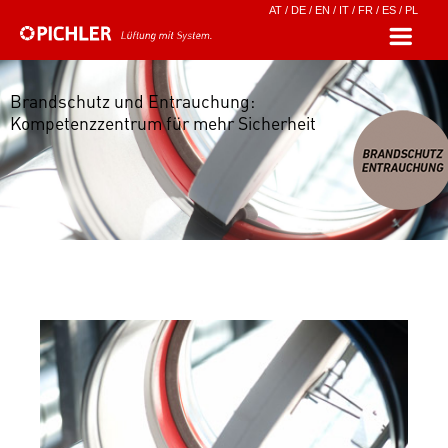
AT
/
DE
/
EN
/
IT
/
FR
/
ES
/
PL
Brandschutz und Entrauchung:
Kompetenzzentrum für mehr Sicherheit