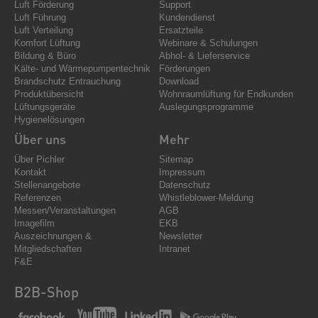
Luft Förderung
Support
Luft Führung
Kundendienst
Luft Verteilung
Ersatzteile
Komfort Lüftung
Webinare & Schulungen
Bildung & Büro
Abhol- & Lieferservice
Kälte- und Wärmepumpentechnik
Förderungen
Brandschutz Entrauchung
Download
Produktübersicht
Wohnraumlüftung für Endkunden
Lüftungsgeräte
Auslegungsprogramme
Hygienelösungen
Über uns
Mehr
Über Pichler
Sitemap
Kontakt
Impressum
Stellenangebote
Datenschutz
Referenzen
Whistleblower-Meldung
Messen/Veranstaltungen
AGB
Imagefilm
EKB
Auszeichnungen &
Newsletter
Mitgliedschaften
Intranet
F&E
B2B-Shop