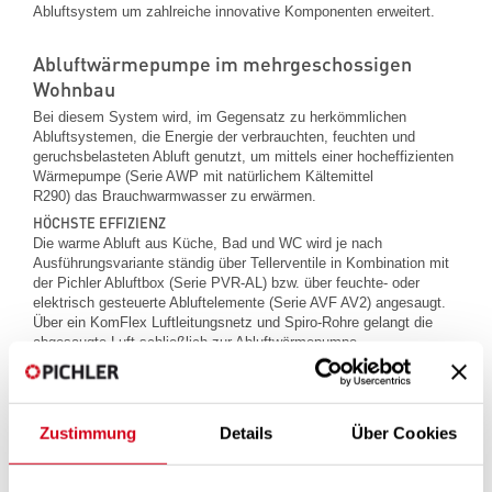
Abluftsystem um zahlreiche innovative Komponenten erweitert.
Abluftwärmepumpe im mehrgeschossigen
Wohnbau
Bei diesem System wird, im Gegensatz zu herkömmlichen
Abluftsystemen, die Energie der verbrauchten, feuchten und
geruchsbelasteten Abluft genutzt, um mittels einer hocheffizienten
Wärmepumpe (Serie AWP mit natürlichem Kältemittel
R290) das Brauchwarmwasser zu erwärmen.
HÖCHSTE EFFIZIENZ
Die warme Abluft aus Küche, Bad und WC wird je nach
Ausführungsvariante ständig über Tellerventile in Kombination mit
der Pichler Abluftbox (Serie PVR-AL) bzw. über feuchte- oder
elektrisch gesteuerte Abluftelemente (Serie AVF AV2) angesaugt.
Über ein KomFlex Luftleitungsnetz und Spiro-Rohre gelangt die
abgesaugte Luft schließlich zur Abluftwärmepumpe.
IDEALER LUFTAUSTAUSCH
Die Luftmenge in den Abluftbereichen wird dabei bedarfsabhängig
zwischen Grundvolumenstrom und Betriebsvolumenstrom
umgeschaltet bzw. in Abhängigkeit der Raumfeuchte geregelt.
Zustimmung
Details
Über Cookies
Durch den vom Abluftventilator der Wärmepumpe erzeugten
leichten Unterdruck (Konstantdruckregelung), strömt über die, in
allen Wohn und Schlafräumen positionierten, schallgedämmten