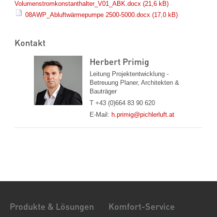
Volumenstromkonstanthalter_V01_ABK.docx
(21,6 kB)
08AWP_Abluftwärmepumpe 2500-5000.docx
(17,0 kB)
Kontakt
Herbert Primig
Leitung Projektentwicklung -
Betreuung Planer, Architekten &
Bauträger
T +43 (0)664 83 90 620
E-Mail:
h.primig@pichlerluft.at
Produkte & Lösungen
Komfort-Service