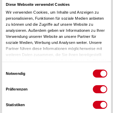
Außenluftdurchlässe ständig frische und gefilterte Außenluft nach.
Diese Webseite verwendet Cookies
Wir verwenden Cookies, um Inhalte und Anzeigen zu
personalisieren, Funktionen für soziale Medien anbieten
zu können und die Zugriffe auf unsere Website zu
analysieren. Außerdem geben wir Informationen zu Ihrer
Verwendung unserer Website an unsere Partner für
soziale Medien, Werbung und Analysen weiter. Unsere
Partner führen diese Informationen möglicherweise mit
weiteren Daten zusammen, die Sie ihnen bereitgestellt
haben oder die sie im Rahmen Ihrer Nutzung der Dienste
gesammelt haben.
Einwilligungsauswahl
Notwendig
Präferenzen
Statistiken
Zentrale Abluftanlage im mehrgeschossigen
Wohnbau