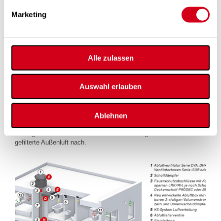
Die Abluft aus Küche, Bad und WC wird je nach
Marketing
Ausführungsvariante ständig über Tellerventile in Kombination mit
der Pichler Abluftbox (Serie PVR-AL) bzw. über feuchte- oder
elektrisch gesteuerte Abluftelemente (Serie AVF AV2) angesaugt.
OPTIMAL GEREGELT
Alle zulassen
Über ein KomFlex Luftleitungsnetz und Spiro-Rohre gelangt die
abgesaugte Luft schließlich zum zentralen Abluftventilator.
Die Luftmenge in den Abluftbereichen wird dabei bedarfsabhängig
zwischen Grundvolumenstrom und Betriebsvolumenstrom
Auswahl erlauben
umgeschaltet bzw. in Abhängigkeit der Raumfeuchte geregelt.
ZUVERLÄSSIG & BETRIEBSSICHER
Ablehnen
Durch den vom Abluftventilator erzeugten leichten Unterdruck,
strömt über die, in allen Wohn und Schlafräumen positionierten,
schallgedämmten Außenluftdurchlässe ständig frische und
gefilterte Außenluft nach.