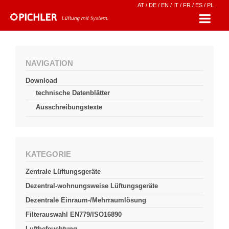
AT
/
DE
/
EN
/
IT
/
FR
/
ES
/
PL
NAVIGATION
Download
technische Datenblätter
Ausschreibungstexte
KATEGORIE
Zentrale Lüftungsgeräte
Dezentral-wohnungsweise Lüftungsgeräte
Dezentrale Einraum-/Mehrraumlösung
Filterauswahl EN779/ISO16890
Luftbefeuchtung