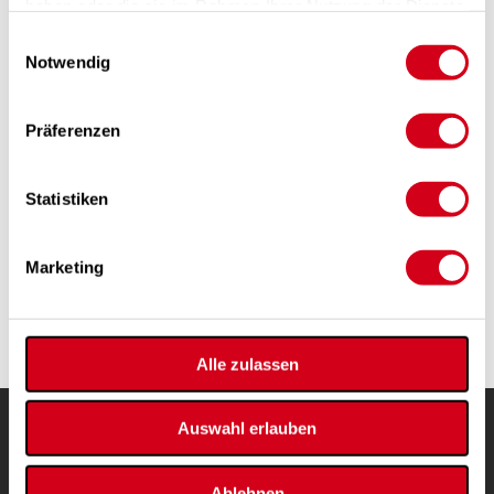
haben oder die sie im Rahmen Ihrer Nutzung der Dienste
gesammelt haben.
Einwilligungsauswahl
Filterklasse laut EN 779
Notwendig
Suche zurücksetzen
Präferenzen
Bestellen Sie gleich:
filter@pichlerluft.at
Statistiken
Marketing
Alle zulassen
Auswahl erlauben
Produkte & Lösungen
Komfort-Service
Luft Förderung
Support
Ablehnen