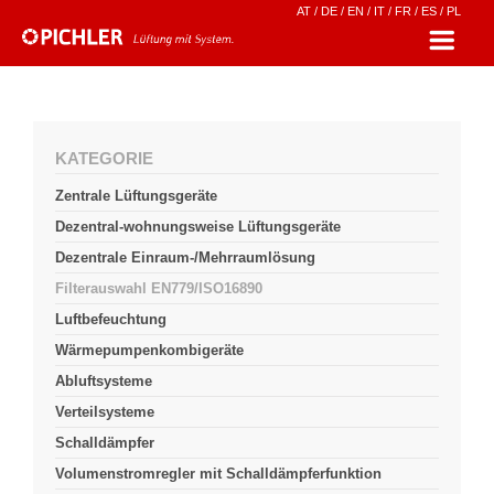
AT
/
DE
/
EN
/
IT
/
FR
/
ES
/
PL
KATEGORIE
Zentrale Lüftungsgeräte
Dezentral-wohnungsweise Lüftungsgeräte
Dezentrale Einraum-/Mehrraumlösung
Filterauswahl EN779/ISO16890
Luftbefeuchtung
Wärmepumpenkombigeräte
Abluftsysteme
Verteilsysteme
Schalldämpfer
Volumenstromregler mit Schalldämpferfunktion