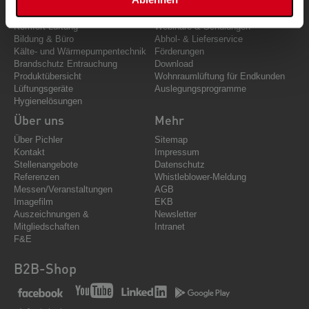
Luft Führung
Kundendienst
Luft Verteilung
Ersatzteile
Komfort Lüftung
Webinare & Schulungen
Bildung & Büro
Abhol- & Lieferservice
Kälte- und Wärmepumpentechnik
Förderungen
Brandschutz Entrauchung
Download
Produktübersicht
Wohnraumlüftung für Endkunden
Lüftungsgeräte
Auslegungsprogramme
Hygienelösungen
Über uns
Mehr
Über Pichler
Sitemap
Kontakt
Impressum
Stellenangebote
Datenschutz
Referenzen
Whistleblower-Meldung
Messen/Veranstaltungen
AGB
Imagefilm
EKB
Auszeichnungen &
Newsletter
Mitgliedschaften
Intranet
F&E
B2B-Shop