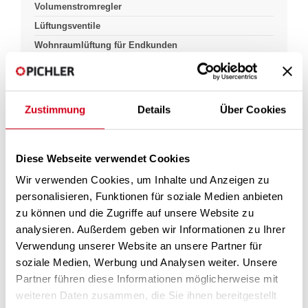
Volumenstromregler
Lüftungsventile
Wohnraumlüftung für Endkunden
Zustimmung
Details
Über Cookies
Pichlerluft
Produkte & Lösungen
Komfort Lüftung
Filterauswahl
Filterauswahl
Diese Webseite verwendet Cookies
Bitte wählen Sie für ihr Lüftungsgerät die alte Filterklasse (lt. EN
Wir verwenden Cookies, um Inhalte und Anzeigen zu
779) aus oder direkt einen alten Filter (lt. EN 779), damit Sie die
personalisieren, Funktionen für soziale Medien anbieten
entsprechende neue Filterklasse (lt. ISO 16890) erhalten.
zu können und die Zugriffe auf unsere Website zu
Pichler-Leitfaden_ISO 16890.pdf
(449,3 kB)
analysieren. Außerdem geben wir Informationen zu Ihrer
Verwendung unserer Website an unsere Partner für
Filter lt. EN 779
soziale Medien, Werbung und Analysen weiter. Unsere
Lüftungsgerät
Partner führen diese Informationen möglicherweise mit
weiteren Daten zusammen, die Sie ihnen bereitgestellt
Luftart