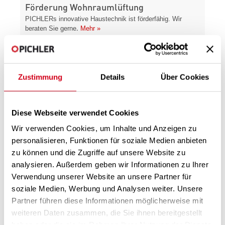
Förderung Wohnraumlüftung
PICHLERs innovative Haustechnik ist förderfähig. Wir
.
beraten Sie gerne
Mehr »
Zustimmung
Details
Über Cookies
Diese Webseite verwendet Cookies
Wir verwenden Cookies, um Inhalte und Anzeigen zu
personalisieren, Funktionen für soziale Medien anbieten
Filterauswahl EN779/ISO16890
zu können und die Zugriffe auf unsere Website zu
analysieren. Außerdem geben wir Informationen zu Ihrer
Wählen Sie für ihr Lüftungsgerät die alte Filterklasse oder
direkt einen alten Filter (lt. EN 779). Sie erhalten die
Verwendung unserer Website an unsere Partner für
entsprechende neue Filterklasse (lt. ISO 16890).
Mehr »
soziale Medien, Werbung und Analysen weiter. Unsere
Partner führen diese Informationen möglicherweise mit
weiteren Daten zusammen, die Sie ihnen bereitgestellt
haben oder die sie im Rahmen Ihrer Nutzung der Dienste