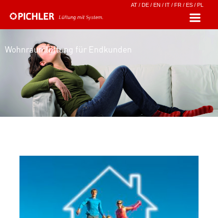
AT
/
DE
/
EN
/
IT
/
FR
/
ES
/
PL
Wohnraumlüftung für Endkunden