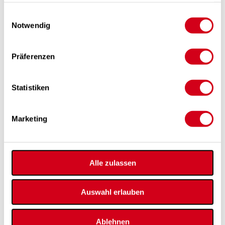
gesammelt haben.
Einwilligungsauswahl
Notwendig
Präferenzen
Anleitungen & Videos zu Filterwechsel &
Statistiken
Steuerung
Schauen Sie sich unsere Anleitungen & Videos zum
Filterwechsel und zur Steuerung für Ihre Lüftungsgeräte an.
Marketing
Mehr »
Alle zulassen
Auswahl erlauben
Ablehnen