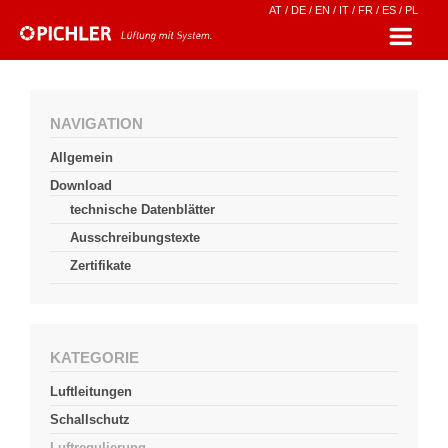
AT
/
DE
/
EN
/
IT
/
FR
/
ES
/
PL
NAVIGATION
Allgemein
Download
technische Datenblätter
Ausschreibungstexte
Zertifikate
KATEGORIE
Luftleitungen
Schallschutz
Luftregulierung