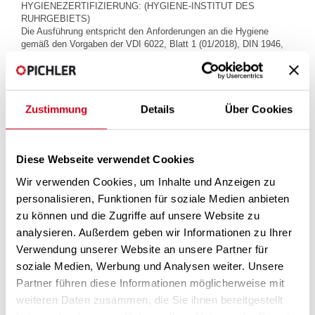
HYGIENEZERTIFIZIERUNG: (HYGIENE-INSTITUT DES
RUHRGEBIETS)
Die Ausführung entspricht den Anforderungen an die Hygiene
gemäß den Vorgaben der VDI 6022, Blatt 1 (01/2018), DIN 1946,
Teil 4 (09/2018), SWKI VA104-01 (01/2019), ÖNORM H 6020
(06/2019), ÖNORM H 6021 (08/2016) und ÖNORM H 6038
(02/2020) entsprechend durchgeführter
hygienischer Begutachtungen.
Zustimmung
Details
Über Cookies
Diese Webseite verwendet Cookies
Wir verwenden Cookies, um Inhalte und Anzeigen zu
personalisieren, Funktionen für soziale Medien anbieten
zu können und die Zugriffe auf unsere Website zu
analysieren. Außerdem geben wir Informationen zu Ihrer
Verwendung unserer Website an unsere Partner für
soziale Medien, Werbung und Analysen weiter. Unsere
Partner führen diese Informationen möglicherweise mit
Produktbeschreibung - Volumenstromregler
weiteren Daten zusammen, die Sie ihnen bereitgestellt
konstant