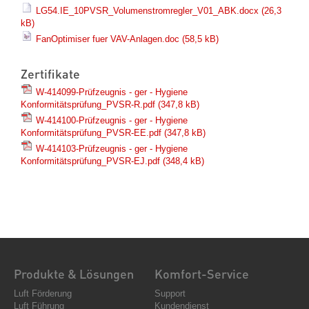
LG54.IE_10PVSR_Volumenstromregler_V01_ABK.docx
(26,3
kB)
FanOptimiser fuer VAV-Anlagen.doc
(58,5 kB)
Zertifikate
W-414099-Prüfzeugnis - ger - Hygiene
Konformitätsprüfung_PVSR-R.pdf
(347,8 kB)
W-414100-Prüfzeugnis - ger - Hygiene
Konformitätsprüfung_PVSR-EE.pdf
(347,8 kB)
W-414103-Prüfzeugnis - ger - Hygiene
Konformitätsprüfung_PVSR-EJ.pdf
(348,4 kB)
Produkte & Lösungen
Komfort-Service
Luft Förderung
Support
Luft Führung
Kundendienst