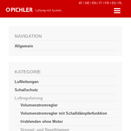
AT
/
DE
/
EN
/
IT
/
FR
/
ES
/
PL
NAVIGATION
Allgemein
KATEGORIE
Luftleitungen
Schallschutz
Luftregulierung
Volumenstromregler
Volumenstromregler mit Schalldämpferfunktion
Irisblenden ohne Motor
Drossel- und Regelklappen