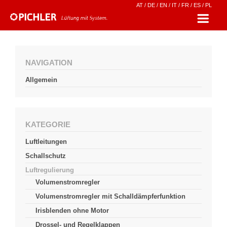
AT
/
DE
/
EN
/
IT
/
FR
/
ES
/
PL
NAVIGATION
Allgemein
KATEGORIE
Luftleitungen
Schallschutz
Luftregulierung
Volumenstromregler
Volumenstromregler mit Schalldämpferfunktion
Irisblenden ohne Motor
Drossel- und Regelklappen