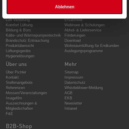
Produkte & Lösungen
Komfort-Service
Ablehnen
Luft Förderung
Support
Luft Führung
Kundendienst
Luft Verteilung
Ersatzteile
Komfort Lüftung
Webinare & Schulungen
Bildung & Büro
Abhol- & Lieferservice
Kälte- und Wärmepumpentechnik
Förderungen
Brandschutz Entrauchung
Download
Produktübersicht
Wohnraumlüftung für Endkunden
Lüftungsgeräte
Auslegungsprogramme
Hygienelösungen
Über uns
Mehr
Über Pichler
Sitemap
Kontakt
Impressum
Stellenangebote
Datenschutz
Referenzen
Whistleblower-Meldung
Messen/Veranstaltungen
AGB
Imagefilm
EKB
Auszeichnungen &
Newsletter
Mitgliedschaften
Intranet
F&E
B2B-Shop