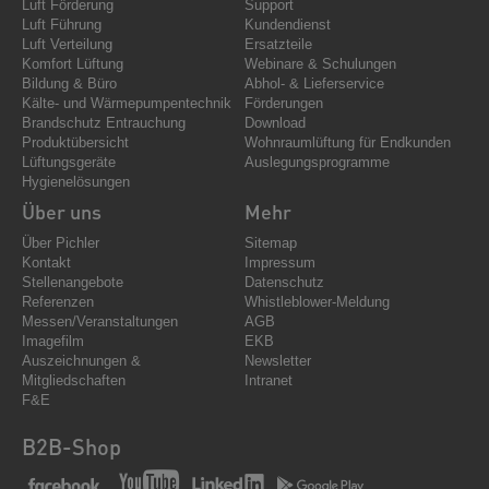
Luft Förderung
Support
Luft Führung
Kundendienst
Luft Verteilung
Ersatzteile
Komfort Lüftung
Webinare & Schulungen
Bildung & Büro
Abhol- & Lieferservice
Kälte- und Wärmepumpentechnik
Förderungen
Brandschutz Entrauchung
Download
Produktübersicht
Wohnraumlüftung für Endkunden
Lüftungsgeräte
Auslegungsprogramme
Hygienelösungen
Über uns
Mehr
Über Pichler
Sitemap
Kontakt
Impressum
Stellenangebote
Datenschutz
Referenzen
Whistleblower-Meldung
Messen/Veranstaltungen
AGB
Imagefilm
EKB
Auszeichnungen &
Newsletter
Mitgliedschaften
Intranet
F&E
B2B-Shop