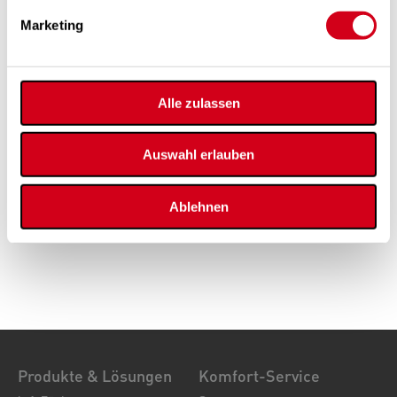
vervollständigen das Programm
Marketing
Technische Datenblätter
01_PichlerVentilatorenUebersicht.pdf
(3,3 MB)
01_Rohrventilatoren.pdf
(11,6 MB)
Alle zulassen
Zubehör
Auswahl erlauben
Mechanisches & elektrisches Zubehör Ventilatoren
(1,0 MB)
Ausschreibungstexte
Ablehnen
LG50.M8_01PRS_Ventilatoren_V01_ABK.docx
(21,5 kB)
Produkte & Lösungen
Komfort-Service