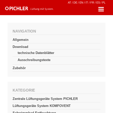
AT
/
DE
/
EN
/
IT
/
FR
/
ES
/
PL
NAVIGATION
Allgemein
Download
technische Datenblätter
Ausschreibungstexte
Zubehör
KATEGORIE
Zentrale Lüftungsgeräte System PICHLER
Lüftungsgeräte System KOMFOVENT
Schwimmbad-Entfeuchtung