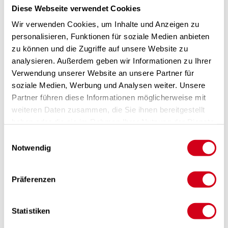
Diese Webseite verwendet Cookies
Wir verwenden Cookies, um Inhalte und Anzeigen zu
personalisieren, Funktionen für soziale Medien anbieten
zu können und die Zugriffe auf unsere Website zu
analysieren. Außerdem geben wir Informationen zu Ihrer
Verwendung unserer Website an unsere Partner für
soziale Medien, Werbung und Analysen weiter. Unsere
Partner führen diese Informationen möglicherweise mit
weiteren Daten zusammen, die Sie ihnen bereitgestellt
haben oder die sie im Rahmen Ihrer Nutzung der Dienste
gesammelt haben.
Einwilligungsauswahl
Produktbeschreibung
Notwendig
Hocheffiziente und kompakte Ventilatoren auf Basis des
Diagonallüfter Prinzips
EC-Motoren, spannungs-, frequenzsteuerbare und dreistufige
Präferenzen
AC Motoren
Schallisolierte Ventilatorboxen für einen ruhigen Lauf
Die Baureihe CK ist verzinkt, spannungssteuerbar mit
Statistiken
rückwärtsgekrümmten Laufradschaufeln
Schallgedämmte Rohrventilatoren der Reihen KVK, KVKE