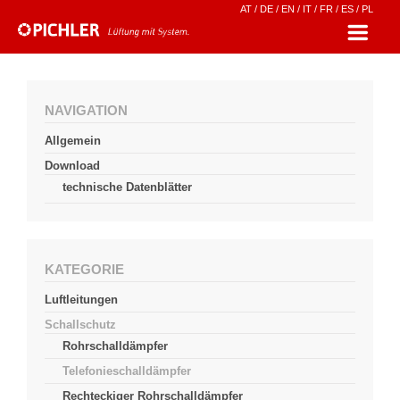
AT
/
DE
/
EN
/
IT
/
FR
/
ES
/
PL
NAVIGATION
Allgemein
Download
technische Datenblätter
KATEGORIE
Luftleitungen
Schallschutz
Rohrschalldämpfer
Telefonieschalldämpfer
Rechteckiger Rohrschalldämpfer