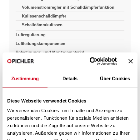
Volumenstromregler mit Schalldämpferfunktion
Kulissenschalldämpfer
Schalldämmkulissen
Luftregulierung
Luftleitungskomponenten
Befestigungs- und Montagematerial
Zustimmung
Details
Über Cookies
Pichlerluft
Produkte & Lösungen
Luft Führung
Schallschutz
Telefonieschalldämpfer
Diese Webseite verwendet Cookies
Telefonieschalldämpfer
Wir verwenden Cookies, um Inhalte und Anzeigen zu
personalisieren, Funktionen für soziale Medien anbieten
zu können und die Zugriffe auf unsere Website zu
analysieren. Außerdem geben wir Informationen zu Ihrer