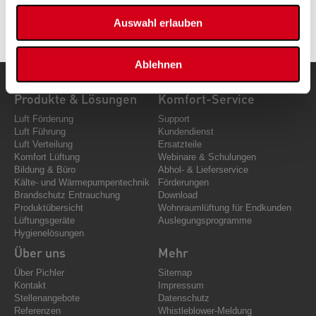
Auswahl erlauben
Ablehnen
Produkte & Lösungen
Komfort-Service
Luft Förderung
Support
Luft Führung
Kundendienst
Luft Verteilung
Ersatzteile
Komfort Lüftung
Webinare & Schulungen
Bildung & Büro
Abhol- & Lieferservice
Kälte- und Wärmepumpentechnik
Förderungen
Brandschutz Entrauchung
Download
Produktübersicht
Wohnraumlüftung für Endkunden
Lüftungsgeräte
Auslegungsprogramme
Hygienelösungen
Über uns
Mehr
Über Pichler
Sitemap
Kontakt
Impressum
Stellenangebote
Datenschutz
Referenzen
Whistleblower-Meldung