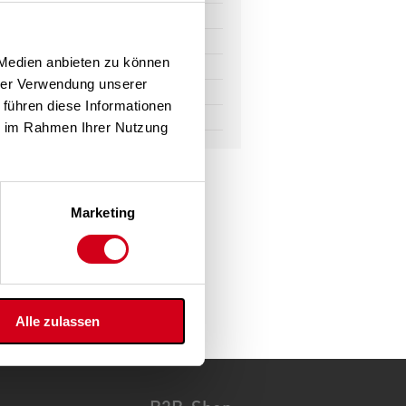
LOGIN für Partner
CAD- & BIM-Daten
 Medien anbieten zu können
Kanalteileingabe i-klimax
hrer Verwendung unserer
Schalldämpfer-Auslegung
 führen diese Informationen
TeamViewer
ie im Rahmen Ihrer Nutzung
Marketing
Alle zulassen