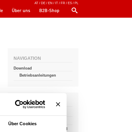
AT
/
DE
/
EN
/
IT
/
FR
/
ES
/
PL
de
Über uns
B2B-Shop
NAVIGATION
Download
Betriebsanleitungen
KATEGORIE
Preisliste Österreich
Unterlagen
Über Cookies
Ausschreibungstexte ÖNORM