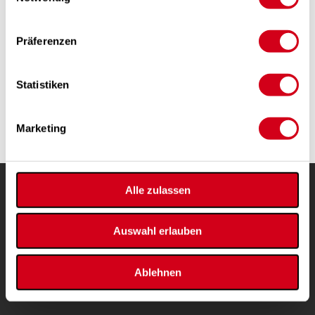
Präferenzen
Statistiken
Marketing
Alle zulassen
Produits
Le service confort
Ventilation confort
Assistance
Auswahl erlauben
Confort École
Service-client
Pièces détachées
Formations
Téléchargement
Ablehnen
Services pour consommateurs