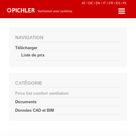
AT
/
DE
/
EN
/
IT
/
FR
/
ES
/
PL
NAVIGATION
Télécharger
Liste de prix
CATÉGORIE
Price list comfort ventilation
Documents
Données CAD et BIM