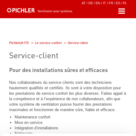
AT
/
DE
/
EN
/
IT
/
FR
/
ES
/
PL
Pichlerluft FR
Le service confort
Service-client
Service-client
Pour des installations sûres et efficaces
Nos collaborateurs du service clients sont des techniciens
hautement qualifiés et certifiés. Ils sont à votre disposition pour
les prestations de service confort les plus diverses. Faites appel à
la compétence et à l’expérience de nos collaborateurs, afin que
votre système de ventilation puisse fournir des prestations
maximales et fonctionner de manière sûre, fiable et efficace.
Maintenance confort
Mise en service
Intégration d’installations
Nettoyage