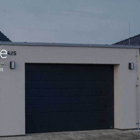
ée
ER.