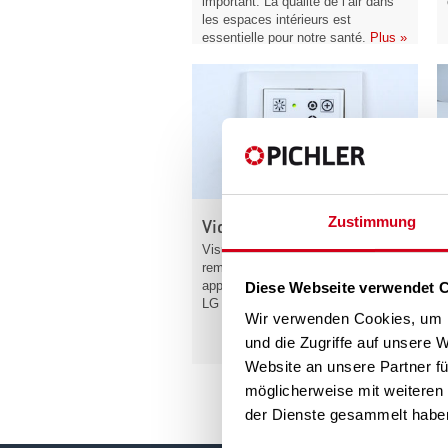
important. La qualité de l’air dans
les espaces intérieurs est
essentielle pour notre santé.
Plus »
Zustimmung
Vidéos – Commande
Visualisez nos vidéos au sujet du
remplacement des filtres de vos
appareils de ventilation LG 150 et
Diese Webseite verwendet 
LG 250A.
Plus »
Wir verwenden Cookies, um I
und die Zugriffe auf unsere 
Website an unsere Partner fü
möglicherweise mit weiteren
der Dienste gesammelt habe