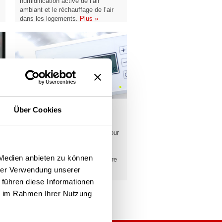
humidification active de l’air
ambiant et le réchauffage de l’air
dans les logements.
Plus »
Über Cookies
Téléchargement des
notices
Vous trouverez ici les notices pour
le remplacement des filtres, les
modules de commande et les
 Medien anbieten zu können
régulateurs d’ambiance pour votre
appareil de ventilation Pichler.
hrer Verwendung unserer
Plus »
 führen diese Informationen
ie im Rahmen Ihrer Nutzung