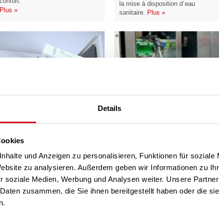
confort.
la mise á disposition d´eau
Plus »
sanitaire.
Plus »
Details
Vidéos – Remplacement
Filtres selon EN779 /
des filtres
ISO16890
Visualisez nos vidéos au sujet du
Choisissez pour votre appareil de
remplacement des filtres de vos
Cookies
ventilation l’ancienne classe de
appareils de ventilation LG 150 et
filtration (EN 779) et affichez la
nhalte und Anzeigen zu personalisieren, Funktionen für soziale
LG 250A.
Plus »
nouvelle classe de filtration selon
Website zu analysieren. Außerdem geben wir Informationen zu I
ISO 16890.
Plus »
r soziale Medien, Werbung und Analysen weiter. Unsere Partner
 Daten zusammen, die Sie ihnen bereitgestellt haben oder die s
n.