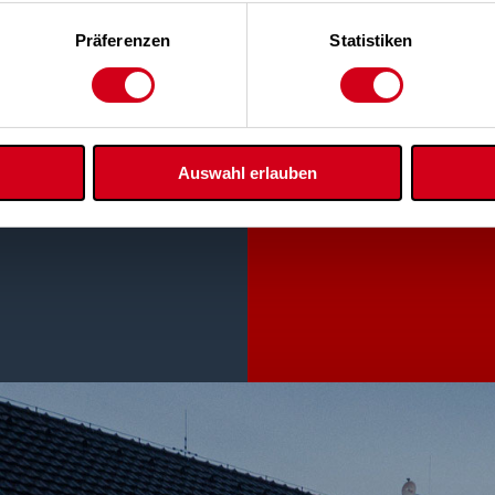
Präferenzen
Statistiken
Auswahl erlauben
aces habitables.
Découvrez nos v