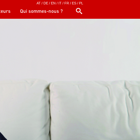
AT
/
DE
/
EN
/
IT
/
FR
/
ES
/
PL
eurs
Qui sommes-nous ?