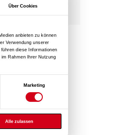
9021 Klagenfurt
Über Cookies
Phone: +43 (0)463 32769
Mail:
office@pichlerluft.at
 Medien anbieten zu können
hrer Verwendung unserer
 führen diese Informationen
ie im Rahmen Ihrer Nutzung
Marketing
Alle zulassen