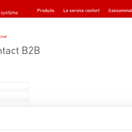
Produits
Le service confort
Consommat
Email
ntact B2B