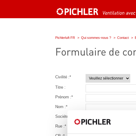
Pichlerluft FR
Qui sommes-nous ?
Contact
Formulaire de co
Civilité :
*
Titre :
Prénom :
*
Nom :
*
Société :
Rue :
*
CP :
*