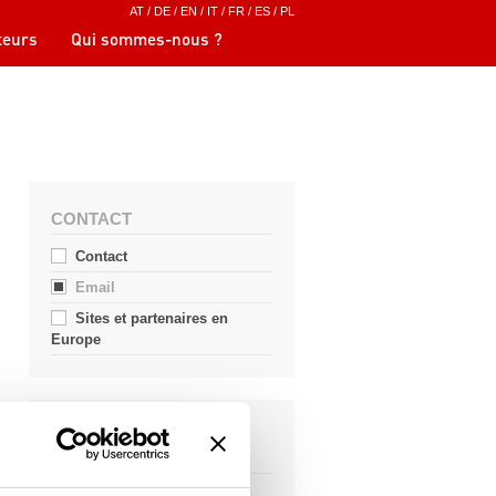
AT
/
DE
/
EN
/
IT
/
FR
/
ES
/
PL
eurs
Qui sommes-nous ?
CONTACT
Contact
Email
Sites et partenaires en
Europe
J. PICHLER
GESELLSCHAFT M.B.H.
Karlweg 5