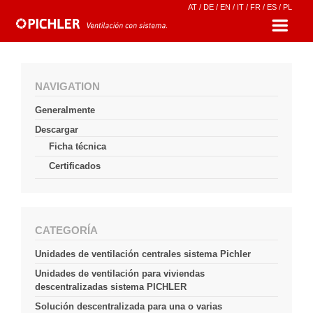
AT
/
DE
/
EN
/
IT
/
FR
/
ES
/
PL
NAVIGATION
Generalmente
Descargar
Ficha técnica
Certificados
CATEGORÍA
Unidades de ventilación centrales sistema Pichler
Unidades de ventilación para viviendas
descentralizadas sistema PICHLER
Solución descentralizada para una o varias