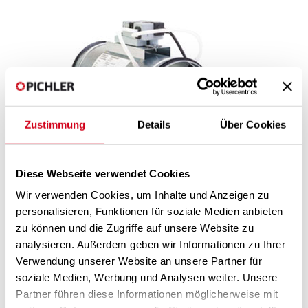
Zustimmung
Details
Über Cookies
Diese Webseite verwendet Cookies
Descripción del producto: reguladores de
caudal variables PVRS
Wir verwenden Cookies, um Inhalte und Anzeigen zu
Los sistemas de caudal variable pueden utilizarse para cumplir los
personalisieren, Funktionen für soziale Medien anbieten
requisitos de un funcionamiento económico y eficiente desde el
zu können und die Zugriffe auf unsere Website zu
punto de vista energético, en particular mediante el nuevo tipo de
analysieren. Außerdem geben wir Informationen zu Ihrer
regulación de ventiladores según la demanda a través de la
posición de la compuerta del VAV y junto con los accionamientos
Verwendung unserer Website an unsere Partner für
de la generación del sistema MP-Bus.
soziale Medien, Werbung und Analysen weiter. Unsere
Partner führen diese Informationen möglicherweise mit
Cada zona, cada habitación de una vivienda recibe exactamente la
tasa de caudal de aire necesaria para cumplir con los criterios