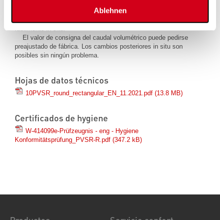
en fábrica para todo el rango de caudal volumétrico.
Ablehnen
El valor de consigna del caudal de aire puede ajustarse
fácilmente in situ.
El valor de consigna del caudal volumétrico puede pedirse
preajustado de fábrica. Los cambios posteriores in situ son
posibles sin ningún problema.
Hojas de datos técnicos
10PVSR_round_rectangular_EN_11.2021.pdf
(13.8 MB)
Certificados de hygiene
W-414099e-Prüfzeugnis - eng - Hygiene
Konformitätsprüfung_PVSR-R.pdf
(347.2 kB)
Productos
Servicio confort