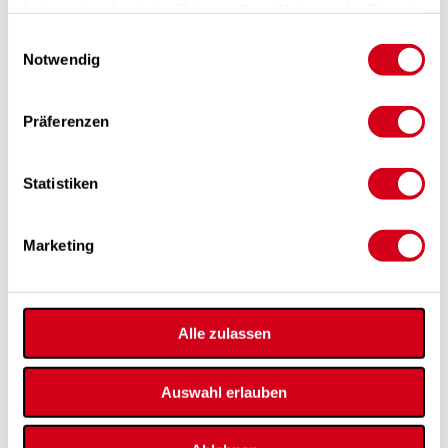
haben oder die sie im Rahmen Ihrer Nutzung der Dienste
gesammelt haben.
Einwilligungsauswahl
Notwendig
PICHLER ABHOLMÄRKTE
Präferenzen
Mehr als 10.000 Pichler Standardartikel können Sie
in Klagenfurt und Wien entweder selbst abholen
oder bequem zur Baustelle liefern lassen.
Mehr »
Statistiken
Marketing
Alle zulassen
Auswahl erlauben
OBJEKT DES MONATS