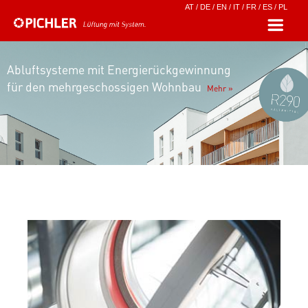
AT
/
DE
/
EN
/
IT
/
FR
/
ES
/
PL
Abluftsysteme mit Energierückgewinnung
für den mehrgeschossigen Wohnbau
Mehr »