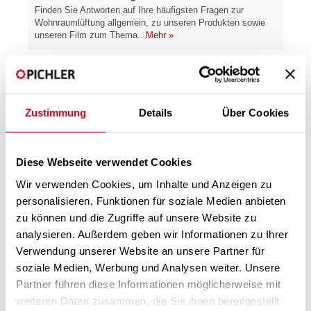
Finden Sie Antworten auf Ihre häufigsten Fragen zur
Wohnraumlüftung allgemein, zu unseren Produkten sowie
unseren Film zum Thema..
Mehr »
Zustimmung
Details
Über Cookies
Diese Webseite verwendet Cookies
Wir verwenden Cookies, um Inhalte und Anzeigen zu
personalisieren, Funktionen für soziale Medien anbieten
Komfort-Service
zu können und die Zugriffe auf unsere Website zu
NEU:
Unser Komfort-Service-Team bietet Ihnen technische
analysieren. Außerdem geben wir Informationen zu Ihrer
Dienstleistungen mit höchster Servicequalität. Wartung u. v.
m.
Mehr »
Verwendung unserer Website an unsere Partner für
soziale Medien, Werbung und Analysen weiter. Unsere
Partner führen diese Informationen möglicherweise mit
weiteren Daten zusammen, die Sie ihnen bereitgestellt