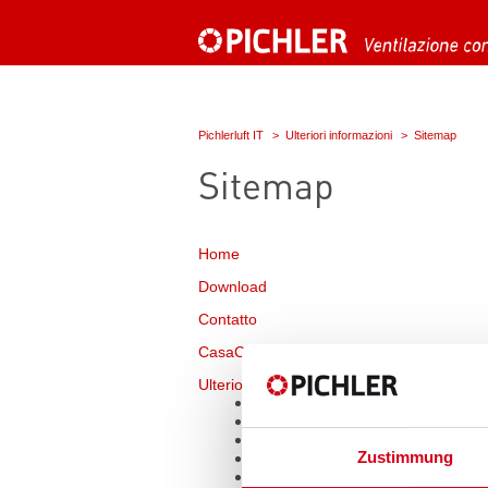
Pichlerluft IT
Ulteriori informazioni
Sitemap
Sitemap
Home
Download
Contatto
CasaClima KlimaHaus
Ulteriori informazioni
Sitemap
Impronta
Data privacy statement
Zustimmung
Termini e condizioni
Termini di acquisto