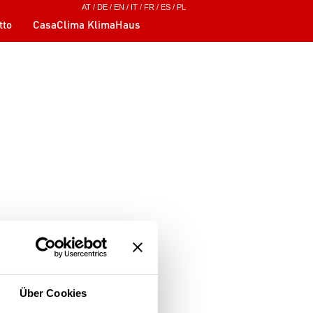
AT
/
DE
/
EN
/
IT
/
FR
/
ES
/
PL
tto
CasaClima KlimaHaus
Über Cookies