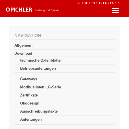
AT
/
DE
/
EN
/
IT
/
FR
/
ES
/
PL
NAVIGATION
Allgemein
Download
technische Datenblätter
Betriebsanleitungen
Gateways
Modbuslisten LG-Serie
Zertifikate
Ökodesign
Ausschreibungstexte
Anleitungen