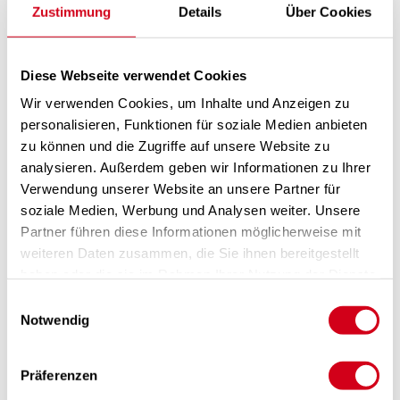
08KNXGAB_OJ_ETS_Vorlage.zip
(2,7 MB)
Zustimmung
Details
Über Cookies
KNX-GATEWAY 08KNXGAC
08KNXGAC_Produkt- und Installationshinweis_Modbus_KNX
Diese Webseite verwendet Cookies
Gateway.pdf
(522,3 kB)
Wir verwenden Cookies, um Inhalte und Anzeigen zu
08KNXGAC_LS_ETS_Vorlage.zip
(6,1 MB)
personalisieren, Funktionen für soziale Medien anbieten
08KNXGAC_OJ_ETS_Vorlage.zip
(6,1 MB)
zu können und die Zugriffe auf unsere Website zu
analysieren. Außerdem geben wir Informationen zu Ihrer
MiWi Funksensoren
Verwendung unserer Website an unsere Partner für
08Betriebsanleitung_MiWI Gateway.pdf
(1,7 MB)
soziale Medien, Werbung und Analysen weiter. Unsere
Partner führen diese Informationen möglicherweise mit
Modbuslisten LG-Serie
weiteren Daten zusammen, die Sie ihnen bereitgestellt
LIST_Modbus_ES1015_FW_LG150AB_LG250A_v2.0.0.xlsx
haben oder die sie im Rahmen Ihrer Nutzung der Dienste
(33,3 kB)
gesammelt haben.
Einwilligungsauswahl
LIST_Modbus_ES2020_FW_LG350_LG450_LG740_LG1000_v2.0.0.xls
Notwendig
(32,3 kB)
BACnet
Präferenzen