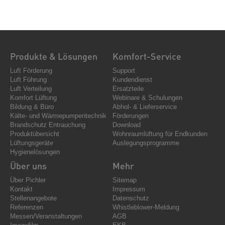
Produkte & Lösungen
Komfort-Service
Luft Förderung
Support
Luft Führung
Kundendienst
Luft Verteilung
Ersatzteile
Komfort Lüftung
Webinare & Schulungen
Bildung & Büro
Abhol- & Lieferservice
Kälte- und Wärmepumpentechnik
Förderungen
Brandschutz Entrauchung
Download
Produktübersicht
Wohnraumlüftung für Endkunden
Lüftungsgeräte
Auslegungsprogramme
Hygienelösungen
Über uns
Mehr
Über Pichler
Sitemap
Kontakt
Impressum
Stellenangebote
Datenschutz
Referenzen
Whistleblower-Meldung
Messen/Veranstaltungen
AGB