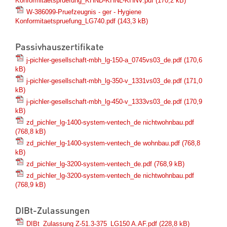
Konformitaetspruefung_KHND-KHNL-KHNV.pdf
(170,2 kB)
W-386099-Pruefzeugnis - ger - Hygiene
Konformitaetspruefung_LG740.pdf
(143,3 kB)
Passivhauszertifikate
j-pichler-gesellschaft-mbh_lg-150-a_0745vs03_de.pdf
(170,6
kB)
j-pichler-gesellschaft-mbh_lg-350-v_1331vs03_de.pdf
(171,0
kB)
j-pichler-gesellschaft-mbh_lg-450-v_1333vs03_de.pdf
(170,9
kB)
zd_pichler_lg-1400-system-ventech_de nichtwohnbau.pdf
(768,8 kB)
zd_pichler_lg-1400-system-ventech_de wohnbau.pdf
(768,8
kB)
zd_pichler_lg-3200-system-ventech_de.pdf
(768,9 kB)
zd_pichler_lg-3200-system-ventech_de nichtwohnbau.pdf
(768,9 kB)
DIBt-Zulassungen
DIBt_Zulassung Z-51.3-375_LG150 A.AF.pdf
(228,8 kB)