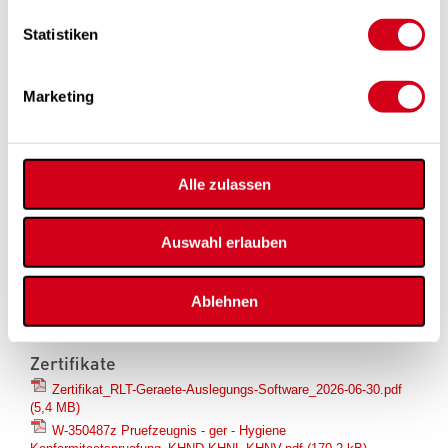
08Produkt- und Installationshinweis_Modbus-BACnet_IP-
Gateway.pdf
(2,1 MB)
Statistiken
EDE_ES2020_LG350_450_740_1000SK_v1.zip
(2,7 kB)
MBS_Backup_ES2020_LG350_450_740_1000SK_v1.zip
(71,5
kB)
Marketing
EPREL gem. VO (EU) Nr. 1369/2017
» LG150A
» LG150AF
Alle zulassen
» LG150B
» LG 150BF
» LG350
Auswahl erlauben
» LG350F
» LG450
» LG450F
Ablehnen
» LG 740
» LG 740F
Zertifikate
Zertifikat_RLT-Geraete-Auslegungs-Software_2026-06-30.pdf
(5,4 MB)
W-350487z Pruefzeugnis - ger - Hygiene