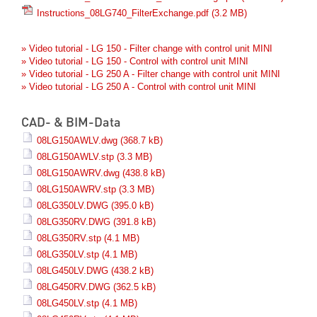
Instructions_08LG740_FilterExchange.pdf
(3.2 MB)
» Video tutorial - LG 150 - Filter change with control unit MINI
» Video tutorial - LG 150 - Control with control unit MINI
» Video tutorial - LG 250 A - Filter change with control unit MINI
» Video tutorial - LG 250 A - Control with control unit MINI
CAD- & BIM-Data
08LG150AWLV.dwg
(368.7 kB)
08LG150AWLV.stp
(3.3 MB)
08LG150AWRV.dwg
(438.8 kB)
08LG150AWRV.stp
(3.3 MB)
08LG350LV.DWG
(395.0 kB)
08LG350RV.DWG
(391.8 kB)
08LG350RV.stp
(4.1 MB)
08LG350LV.stp
(4.1 MB)
08LG450LV.DWG
(438.2 kB)
08LG450RV.DWG
(362.5 kB)
08LG450LV.stp
(4.1 MB)