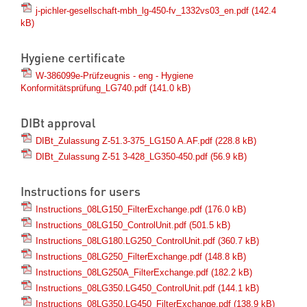
j-pichler-gesellschaft-mbh_lg-450-fv_1332vs03_en.pdf
(142.4
kB)
Hygiene certificate
W-386099e-Prüfzeugnis - eng - Hygiene
Konformitätsprüfung_LG740.pdf
(141.0 kB)
DIBt approval
DIBt_Zulassung Z-51.3-375_LG150 A.AF.pdf
(228.8 kB)
DIBt_Zulassung Z-51 3-428_LG350-450.pdf
(56.9 kB)
Instructions for users
Instructions_08LG150_FilterExchange.pdf
(176.0 kB)
Instructions_08LG150_ControlUnit.pdf
(501.5 kB)
Instructions_08LG180.LG250_ControlUnit.pdf
(360.7 kB)
Instructions_08LG250_FilterExchange.pdf
(148.8 kB)
Instructions_08LG250A_FilterExchange.pdf
(182.2 kB)
Instructions_08LG350.LG450_ControlUnit.pdf
(144.1 kB)
Instructions_08LG350.LG450_FilterExchange.pdf
(138.9 kB)