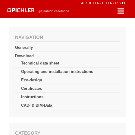
AT
/
DE
/
EN
/
IT
/
FR
/
ES
/
PL
NAVIGATION
Generally
Download
Technical data sheet
Operating and installation instructions
Eco-design
Certificates
Instructions
CAD- & BIM-Data
CATEGORY