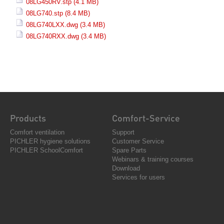
08LG450RV.stp
(4.1 MB)
08LG740.stp
(8.4 MB)
08LG740LXX.dwg
(3.4 MB)
08LG740RXX.dwg
(3.4 MB)
Products
Comfort-Service
Comfort ventilation
Support
PICHLER hygiene solutions
Customer Service
PICHLER SchoolComfort
Spare Parts
Webinars & training courses
Download
Services for users