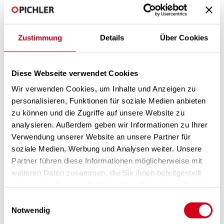
08LG740_OperatingInstallationManual.pdf
(6.2 MB)
08External control extension for external water
registers_V2022.05.pdf
(381.6 kB)
08External control extension with PI-SYS-OPT_V2020.09.pdf
Zustimmung
Details
Über Cookies
(1.1 MB)
08External control extension with pressure
sensors_V2017.12.pdf
(452.3 kB)
Diese Webseite verwendet Cookies
08External dual pressure sensor set.pdf
(659.2 kB)
08MiWI Gateway_OperatingInstallationInstruction.pdf
(1.7 MB)
Wir verwenden Cookies, um Inhalte und Anzeigen zu
personalisieren, Funktionen für soziale Medien anbieten
EPREL according to Regulation (EU) No.
zu können und die Zugriffe auf unsere Website zu
1369/2017
analysieren. Außerdem geben wir Informationen zu Ihrer
Verwendung unserer Website an unsere Partner für
» LG 150A
» LG 150AF
soziale Medien, Werbung und Analysen weiter. Unsere
» LG 150B
Partner führen diese Informationen möglicherweise mit
» LG 150BF
weiteren Daten zusammen, die Sie ihnen bereitgestellt
» LG 350
» LG 350F
haben oder die sie im Rahmen Ihrer Nutzung der Dienste
» LG 450
gesammelt haben.
Einwilligungsauswahl
» LG 450F
Notwendig
» LG 740
» LG 740F