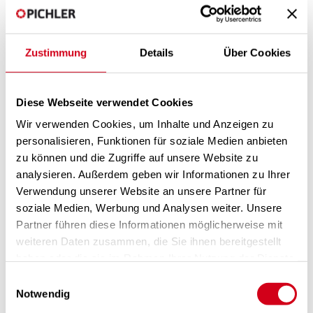
08LG740_OperatingInstallationManual.pdf
(6.2 MB)
08External control extension for external water
registers_V2022.05.pdf
(381.6 kB)
08External control extension with PI-SYS-OPT_V2020.09.pdf
Zustimmung
Details
Über Cookies
(1.1 MB)
08External control extension with pressure
sensors_V2017.12.pdf
(452.3 kB)
Diese Webseite verwendet Cookies
08External dual pressure sensor set.pdf
(659.2 kB)
08MiWI Gateway_OperatingInstallationInstruction.pdf
(1.7 MB)
Wir verwenden Cookies, um Inhalte und Anzeigen zu
personalisieren, Funktionen für soziale Medien anbieten
EPREL according to Regulation (EU) No.
zu können und die Zugriffe auf unsere Website zu
1369/2017
analysieren. Außerdem geben wir Informationen zu Ihrer
Verwendung unserer Website an unsere Partner für
» LG 150A
» LG 150AF
soziale Medien, Werbung und Analysen weiter. Unsere
» LG 150B
Partner führen diese Informationen möglicherweise mit
» LG 150BF
weiteren Daten zusammen, die Sie ihnen bereitgestellt
» LG 350
» LG 350F
haben oder die sie im Rahmen Ihrer Nutzung der Dienste
» LG 450
gesammelt haben.
Einwilligungsauswahl
» LG 450F
Notwendig
» LG 740
» LG 740F