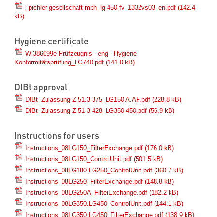
j-pichler-gesellschaft-mbh_lg-450-fv_1332vs03_en.pdf
(142.4
kB)
Hygiene certificate
W-386099e-Prüfzeugnis - eng - Hygiene
Konformitätsprüfung_LG740.pdf
(141.0 kB)
DIBt approval
DIBt_Zulassung Z-51.3-375_LG150 A.AF.pdf
(228.8 kB)
DIBt_Zulassung Z-51 3-428_LG350-450.pdf
(56.9 kB)
Instructions for users
Instructions_08LG150_FilterExchange.pdf
(176.0 kB)
Instructions_08LG150_ControlUnit.pdf
(501.5 kB)
Instructions_08LG180.LG250_ControlUnit.pdf
(360.7 kB)
Instructions_08LG250_FilterExchange.pdf
(148.8 kB)
Instructions_08LG250A_FilterExchange.pdf
(182.2 kB)
Instructions_08LG350.LG450_ControlUnit.pdf
(144.1 kB)
Instructions_08LG350.LG450_FilterExchange.pdf
(138.9 kB)