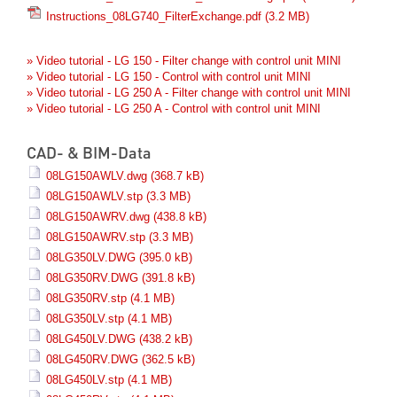
Instructions_08LG740_FilterExchange.pdf
(3.2 MB)
» Video tutorial - LG 150 - Filter change with control unit MINI
» Video tutorial - LG 150 - Control with control unit MINI
» Video tutorial - LG 250 A - Filter change with control unit MINI
» Video tutorial - LG 250 A - Control with control unit MINI
CAD- & BIM-Data
08LG150AWLV.dwg
(368.7 kB)
08LG150AWLV.stp
(3.3 MB)
08LG150AWRV.dwg
(438.8 kB)
08LG150AWRV.stp
(3.3 MB)
08LG350LV.DWG
(395.0 kB)
08LG350RV.DWG
(391.8 kB)
08LG350RV.stp
(4.1 MB)
08LG350LV.stp
(4.1 MB)
08LG450LV.DWG
(438.2 kB)
08LG450RV.DWG
(362.5 kB)
08LG450LV.stp
(4.1 MB)