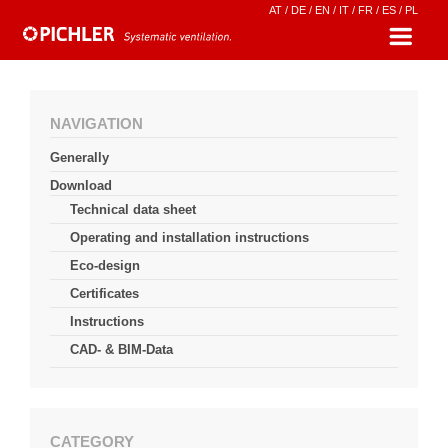
AT
/
DE
/
EN
/
IT
/
FR
/
ES
/
PL
NAVIGATION
Generally
Download
Technical data sheet
Operating and installation instructions
Eco-design
Certificates
Instructions
CAD- & BIM-Data
CATEGORY