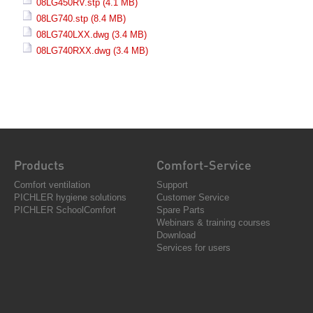
08LG450RV.stp
(4.1 MB)
08LG740.stp
(8.4 MB)
08LG740LXX.dwg
(3.4 MB)
08LG740RXX.dwg
(3.4 MB)
Products
Comfort-Service
Comfort ventilation
Support
PICHLER hygiene solutions
Customer Service
PICHLER SchoolComfort
Spare Parts
Webinars & training courses
Download
Services for users